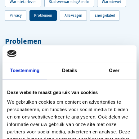
Warmtetarieven
Stadsverwarming Almelo
Warmtewet
Privacy
Problemen
Alle vragen
Energielabel
Problemen
Filter de vragen
Toestemming
Details
Over
Storing aan mijn installatie
Onderhoud
Deze website maakt gebruik van cookies
We gebruiken cookies om content en advertenties te
Hoe meld ik een storing?
personaliseren, om functies voor social media te bieden
en om ons websiteverkeer te analyseren. Ook delen we
informatie over uw gebruik van onze site met onze
Wat is een ernstige storing?
partners voor social media, adverteren en analyse. Deze