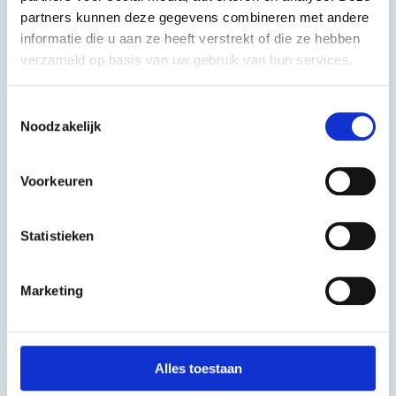
partners kunnen deze gegevens combineren met andere
informatie die u aan ze heeft verstrekt of die ze hebben
Nummer en evt. toevoeging
verzameld op basis van uw gebruik van hun services.
Toestemmingsselectie
Noodzakelijk
Postcode
Voorkeuren
Plaats
Statistieken
Je bericht
Marketing
Vul je vraag of opmerking in.
Alles toestaan
Ja ik heb het privacy statement gelezen