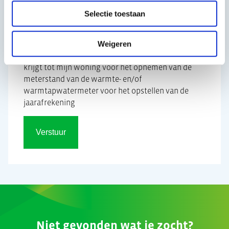
Ja, ik heb het
privacy-statement
gelezen en ga
Selectie toestaan
akkoord dat ik bovenstaande gegevens verstuur.
Toestemming toegang woning
Weigeren
Ik geef toestemming dat Cogas jaarlijks toegang
krijgt tot mijn woning voor het opnemen van de
meterstand van de warmte- en/of
warmtapwatermeter voor het opstellen van de
jaarafrekening
Verstuur
Niet gevonden wat je zocht?