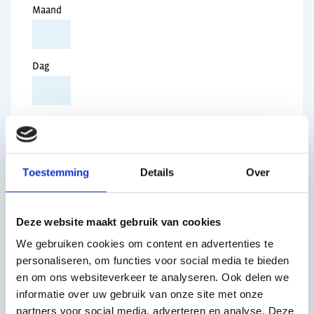
Maand
Dag
E-mailadres
Vul je e-mailadres in zodat we contact met je
kunnen opnemen.
Toestemming
Details
Over
Deze website maakt gebruik van cookies
Telefoonnummer
We gebruiken cookies om content en advertenties te
Het telefoonnummer is niet verplicht.
personaliseren, om functies voor social media te bieden
en om ons websiteverkeer te analyseren. Ook delen we
informatie over uw gebruik van onze site met onze
Straat
partners voor social media, adverteren en analyse. Deze