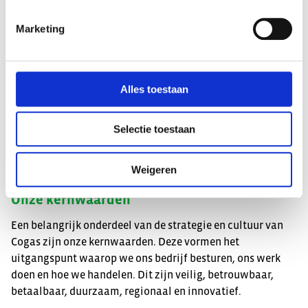
Marketing
Onze visie
Alles toestaan
“Cogas wil het duurzame netwerkbedrijf zijn dat zich
vanuit haar maatschappelijke rol en regionale
Selectie toestaan
positionering actief richt op zowel excellent netbeheer als
het versnellen van de energietransitie in haar regio.”
Weigeren
Onze kernwaarden
Een belangrijk onderdeel van de strategie en cultuur van
Cogas zijn onze kernwaarden. Deze vormen het
uitgangspunt waarop we ons bedrijf besturen, ons werk
doen en hoe we handelen. Dit zijn veilig, betrouwbaar,
betaalbaar, duurzaam, regionaal en innovatief.