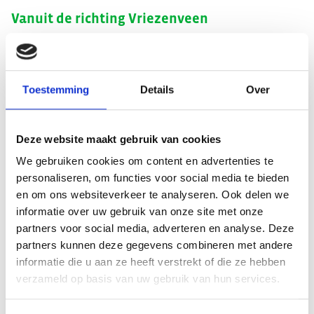
Vanuit de richting Vriezenveen
Vanaf de N36 neem de afslag Almelo/Wierden. Neem op de
rotonde de eerste afslag (rechts) naar de Wierdensestraat.
Na 3,6 km sla rechtsaf naar de Rohofstraat. Na 300 meter
Toestemming
Details
Over
bevindt Cogas zich aan jouw linkerzijde.
Vanuit de richting Albergen
Deze website maakt gebruik van cookies
We gebruiken cookies om content en advertenties te
Vanaf de N349, ga rechtdoor op de kruising met de Van
personaliseren, om functies voor social media te bieden
Rechteren Limpurgsingel. Volg de Sluiterveldssingel en
en om ons websiteverkeer te analyseren. Ook delen we
vervolgens de Kolthofsingel. Blijf de Kolthofsingel volgen
informatie over uw gebruik van onze site met onze
en ga rechtdoor over één rotonde. Houd links aan en volg
partners voor social media, adverteren en analyse. Deze
de weg in een bocht naar links. Na 1,7 km volg de weg met
partners kunnen deze gegevens combineren met andere
een bocht naar links en vervolg uw weg over de
informatie die u aan ze heeft verstrekt of die ze hebben
Aalderinksingel. Neem op de rotonde de derde afslag (links)
verzameld op basis van uw gebruik van hun services.
naar de Thorbeckelaan. Volg deze weg 600 meter tot aan de
verkeerslichten. Ga op de kruising rechtdoor de
Rohofstraat in. Na 300 meter bevindt Cogas zich aan jouw