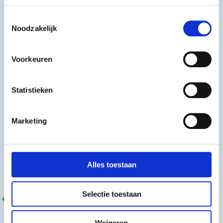
Toestemmingsselectie
Noodzakelijk
Voorkeuren
Statistieken
Marketing
Jaarverslag Cogas 2025: bouwen aan het
duurzame energienetwerk van de toekomst
29 mei 2026
Alles toestaan
Selectie toestaan
COGAS
Thuis & Zakelijk
Weigeren