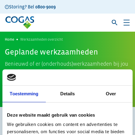
Storing? Bel
0800-9009
Home
Werkzaamheden overzicht
Geplande werkzaamheden
Benieuwd of er (onderhouds)werkzaamheden bij jou
in de buurt zijn? Vul je postcode in of bekijk
hieronder de actuele en geplande werkzaamheden.
Toestemming
Details
Over
Naar storingsoverzicht
Deze website maakt gebruik van cookies
Momenteel zijn er geen
We gebruiken cookies om content en advertenties te
werkzaamheden.
personaliseren, om functies voor social media te bieden