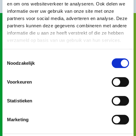
en om ons websiteverkeer te analyseren. Ook delen we
informatie over uw gebruik van onze site met onze
partners voor social media, adverteren en analyse. Deze
partners kunnen deze gegevens combineren met andere
informatie die u aan ze heeft verstrekt of die ze hebben
Niet gevonden wat je zocht?
verzameld op basis van uw gebruik van hun services.
We helpen je graag op weg.
Toestemmingsselectie
Noodzakelijk
Voorkeuren
Snel naar
Statistieken
Tarieven
Duurzame warmte
Marketing
Storingsoverzicht
Cogas